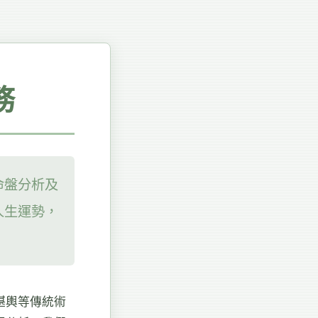
務
命盤分析及
人生運勢，
堪輿等傳統術